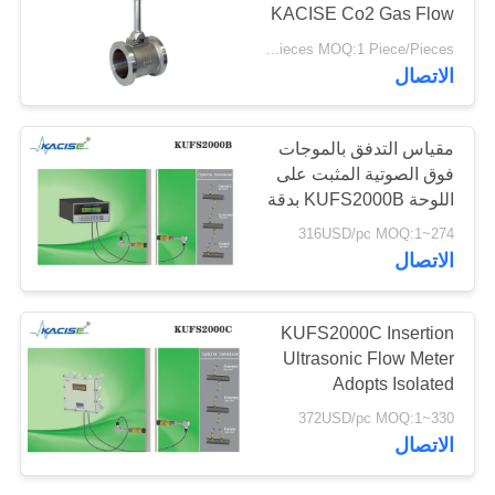
KACISE Co2 Gas Flow
طلب
Meter
US $199-390 / Pieces MOQ:1 Piece/Pieces
اقتباس
الاتصال
خريطة
مقياس التدفق بالموجات
الموقع
فوق الصوتية المثبت على
اللوحة KUFS2000B بدقة
±1% لأنابيب DN50-
سياسة
274~316USD/pc MOQ:1
DN6000 وواجهة RS485
الاتصال
الخصوصية
MODBUS
KUFS2000C Insertion
Ultrasonic Flow Meter
Adopts Isolated
Explosion Proof
330~372USD/pc MOQ:1
الاتصال