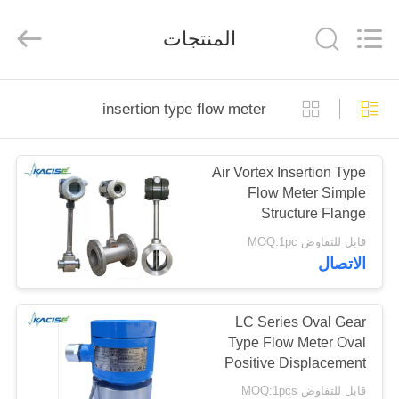
2026
Xi'an
Kacise
المنتجات
Optronics
Co.,Ltd..
All
Rights
Reserved.
منزل
insertion type flow meter
المنتجات
Air Vortex Insertion Type
Flow Meter Simple
أشرطة
Structure Flange
فيديو
Installation
قابل للتفاوض MOQ:1pc
الاتصال
حول
بنا
LC Series Oval Gear
Type Flow Meter Oval
Positive Displacement
جولة
Flow Meter With Strainer
قابل للتفاوض MOQ:1pcs