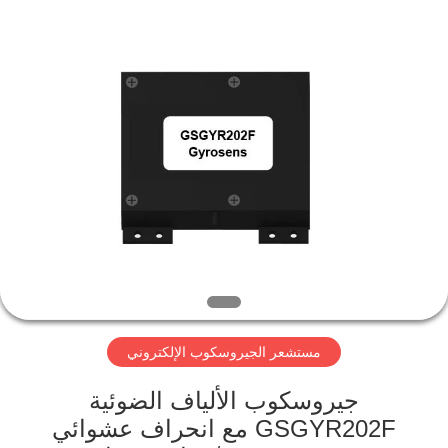
2026
Xi'an
Kacise
Optronics
Co.,Ltd..
All
Rights
Reserved.
منزل
المنتجات
أشرطة
فيديو
حول
مستشعر الجيروسكوب الإلكتروني
بنا
جيروسكوب الألياف الضوئية
جولة
GSGYR202F مع انحراف عشوائي