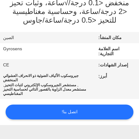
منخفض <0.1 درجة/√ساعة، وثبات تحيز
في
<2 درجة/ساعة، وحساسية مغناطيسية
المعمل
للتحيز <0.5 درجة/ساعة/جاوس
ضبط
مكان المنشأ:
الصين
الجودة
اسم العلامة
Gyrosens
التجارية:
اتصل
إصدار الشهادات:
CE
بنا
أبرز:
جيروسكوب الألياف الضوئية ذو الانحراف العشوائي
المنخفض
,
,
مستشعر الجيروسكوب الإلكتروني لثبات التحيز
مستشعر معدل الزاوية بالقصور الذاتي لحساسية التحيز
أخبار
المغناطيسي
اتصل بنا!
جميع
القضايا