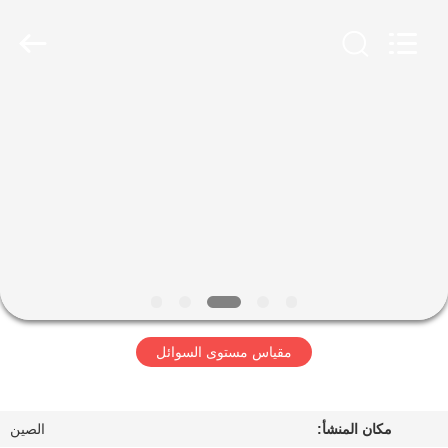
2026
Xi'an
Kacise
Optronics
Co.,Ltd..
All
Rights
Reserved.
منزل
المنتجات
أشرطة
فيديو
حول
مقياس مستوى السوائل
بنا
جولة
مكان المنشأ:
الصين