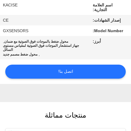
في
اسم العلامة
KACISE
التجارية:
المعمل
إصدار الشهادات:
CE
GXSENSORS
Model Number:
ضبط
الجودة
أبرز:
,
محول ضغط بالموجات فوق الصوتية مع ضمان
جهاز استشعار الموجات فوق الصوتية لمقياس مستوى
السائل
,
محول ضغط مصمم جديد
اتصل
بنا
اتصل بنا!
أخبار
جميع
منتجات مماثلة
القضايا