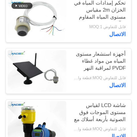
تحكم إمدادات المياه في
طلب
الخزان 2m مقياس
اقتباس
مستوى المياه المقاوم
للتآكل مع إشارات
قابل للتفاوض MOQ:1
الخروج المتعددة
الاتصال
خريطة
الموقع
أجهزة استشعار مستوى
المياه من مواد غطاء
سياسة
PVDF لمراقبة النهر
اللاسلكية ودمج IoT
الخصوصية
قابل للتفاوض MOQ:قطعة واحدة
الاتصال
شاشة LCD لقياس
مستوى الموجات فوق
الصوتية بأربعة أسلاك مع
نطاق 0-10 متر لقياس
قابل للتفاوض MOQ:قطعة واحدة
المسافة بدقة
الاتصال