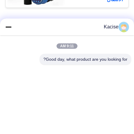
فئات شعبية
جميع
Kacise
جهاز استشعار جودة
9:11 AM
مستشعر ضغط دقيق
المياه
Good day, what product are you looking for?
مقياس مستوى
جهاز إرسال مستوى
السوائل
الرادار
مستشعر المحول فوق
مقياس التدفق
الصوتي
بالموجات فوق الصوتية
مقياس الجريان
مستشعر الجيروسكوب
الكهرومغناطيسي
الإلكتروني